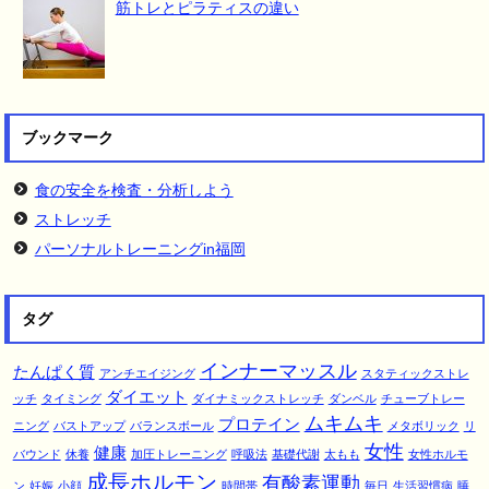
筋トレとピラティスの違い
ブックマーク
食の安全を検査・分析しよう
ストレッチ
パーソナルトレーニングin福岡
タグ
インナーマッスル
たんぱく質
アンチエイジング
スタティックストレ
ダイエット
ッチ
タイミング
ダイナミックストレッチ
ダンベル
チューブトレー
ムキムキ
プロテイン
ニング
バストアップ
バランスボール
メタボリック
リ
女性
健康
バウンド
休養
加圧トレーニング
呼吸法
基礎代謝
太もも
女性ホルモ
成長ホルモン
有酸素運動
ン
妊娠
小顔
時間帯
毎日
生活習慣病
睡