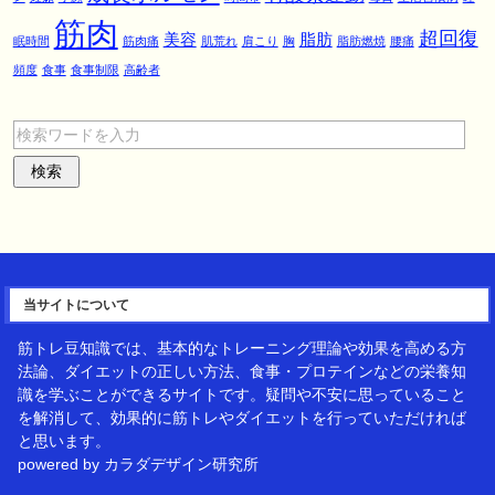
筋肉
超回復
美容
脂肪
眠時間
筋肉痛
肌荒れ
肩こり
胸
脂肪燃焼
腰痛
頻度
食事
食事制限
高齢者
当サイトについて
筋トレ豆知識では、基本的なトレーニング理論や効果を高める方
法論、ダイエットの正しい方法、食事・プロテインなどの栄養知
識を学ぶことができるサイトです。疑問や不安に思っていること
を解消して、効果的に筋トレやダイエットを行っていただければ
と思います。
powered by カラダデザイン研究所