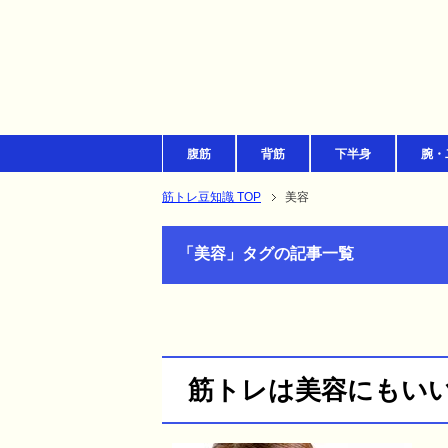
腹筋
背筋
下半身
腕・
筋トレ豆知識 TOP
美容
「美容」タグの記事一覧
筋トレは美容にもい