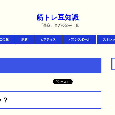
筋トレ豆知識
「美容」タグの記事一覧
二の腕
胸筋
ピラティス
バランスボール
ストレ
い？