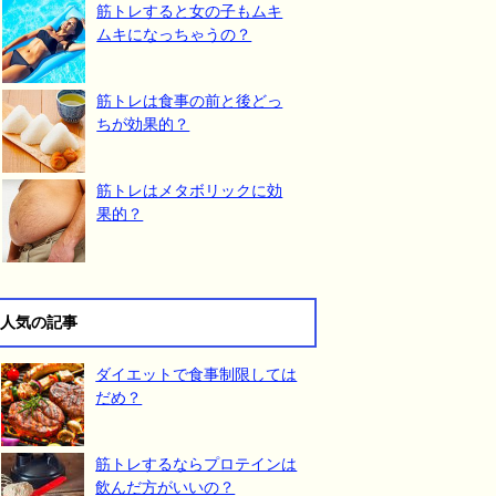
筋トレすると女の子もムキ
ムキになっちゃうの？
筋トレは食事の前と後どっ
ちが効果的？
筋トレはメタボリックに効
果的？
人気の記事
ダイエットで食事制限しては
だめ？
筋トレするならプロテインは
飲んだ方がいいの？