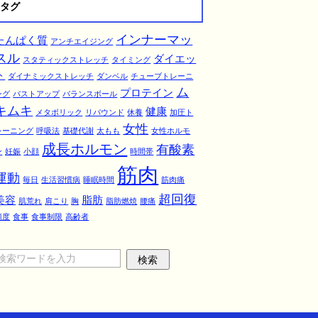
タグ
インナーマッ
たんぱく質
アンチエイジング
スル
ダイエッ
スタティックストレッチ
タイミング
ト
ダイナミックストレッチ
ダンベル
チューブトレーニ
ム
プロテイン
ング
バストアップ
バランスボール
キムキ
健康
メタボリック
リバウンド
休養
加圧ト
女性
レーニング
呼吸法
基礎代謝
太もも
女性ホルモ
成長ホルモン
有酸素
ン
妊娠
小顔
時間帯
筋肉
運動
毎日
生活習慣病
睡眠時間
筋肉痛
超回復
美容
脂肪
肌荒れ
肩こり
胸
脂肪燃焼
腰痛
頻度
食事
食事制限
高齢者