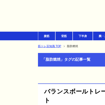
腹筋
背筋
下半身
腕・
筋トレ豆知識 TOP
脂肪燃焼
「脂肪燃焼」タグの記事一覧
バランスボールトレ
ト