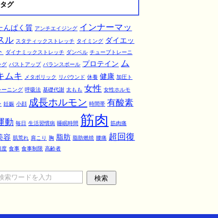
タグ
インナーマッ
たんぱく質
アンチエイジング
スル
ダイエッ
スタティックストレッチ
タイミング
ト
ダイナミックストレッチ
ダンベル
チューブトレーニ
ム
プロテイン
ング
バストアップ
バランスボール
キムキ
健康
メタボリック
リバウンド
休養
加圧ト
女性
レーニング
呼吸法
基礎代謝
太もも
女性ホルモ
成長ホルモン
有酸素
ン
妊娠
小顔
時間帯
筋肉
運動
毎日
生活習慣病
睡眠時間
筋肉痛
超回復
美容
脂肪
肌荒れ
肩こり
胸
脂肪燃焼
腰痛
頻度
食事
食事制限
高齢者