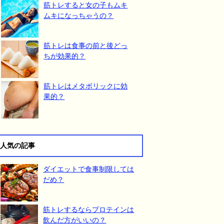
筋トレすると女の子もムキ
ムキになっちゃうの？
筋トレは食事の前と後どっ
ちが効果的？
筋トレはメタボリックに効
果的？
人気の記事
ダイエットで食事制限しては
だめ？
筋トレするならプロテインは
飲んだ方がいいの？