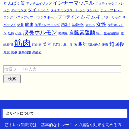
インナーマッスル
たんぱく質
アンチエイジング
スタティックストレ
ダイエット
ッチ
タイミング
ダイナミックストレッチ
ダンベル
チューブトレー
ムキムキ
プロテイン
ニング
バストアップ
バランスボール
メタボリック
リ
女性
健康
バウンド
休養
加圧トレーニング
呼吸法
基礎代謝
太もも
女性ホルモ
成長ホルモン
有酸素運動
ン
妊娠
小顔
時間帯
毎日
生活習慣病
睡
筋肉
超回復
美容
脂肪
眠時間
筋肉痛
肌荒れ
肩こり
胸
脂肪燃焼
腰痛
頻度
食事
食事制限
高齢者
当サイトについて
筋トレ豆知識では、基本的なトレーニング理論や効果を高める方