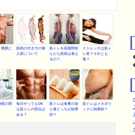
く職業に
筋肉の付き方の個
筋トレを長期間休
ストレッチは筋ト
人差について
んだら筋肉は衰え
レ前？それとも
るの？
後？
睡眠の関
毎日やってもOK
筋トレは食事の前
筋トレはメタボリ
な筋トレの部位は
と後どっちが効果
ックに効果的？
ある？
的？