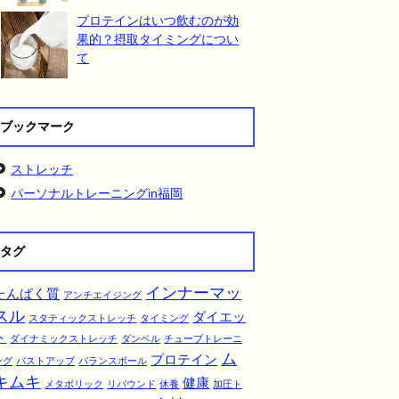
プロテインはいつ飲むのが効
果的？摂取タイミングについ
て
ブックマーク
ストレッチ
パーソナルトレーニングin福岡
タグ
インナーマッ
たんぱく質
アンチエイジング
スル
ダイエッ
スタティックストレッチ
タイミング
ト
ダイナミックストレッチ
ダンベル
チューブトレーニ
ム
プロテイン
ング
バストアップ
バランスボール
キムキ
健康
メタボリック
リバウンド
休養
加圧ト