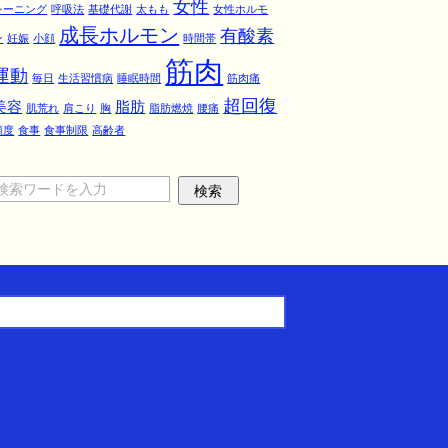
女性
レーニング
呼吸法
基礎代謝
太もも
女性ホルモ
成長ホルモン
有酸素
ン
妊娠
小顔
時間帯
筋肉
運動
毎日
生活習慣病
睡眠時間
筋肉痛
超回復
美容
脂肪
肌荒れ
肩こり
胸
脂肪燃焼
腰痛
頻度
食事
食事制限
高齢者