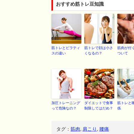
おすすめ筋トレ豆知識
筋トレとピラティ
筋トレで顔は小さ
筋肉が付
スの違い
くなるの？
ついて
加圧トレーニング
ダイエットで食事
筋トレと
って危険なの？
制限してはだめ？
係
タグ：
筋肉
,
肩こり
,
腰痛