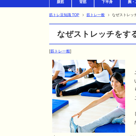
腹筋
背筋
下半身
腕・
筋トレ豆知識 TOP
筋トレ一般
なぜストレッ
なぜストレッチをす
[
筋トレ一般
]