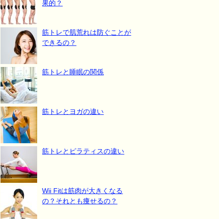
果的？
筋トレで肌荒れは防ぐことが
できるの？
筋トレと睡眠の関係
筋トレとヨガの違い
筋トレとピラティスの違い
Wii Fitは筋肉が大きくなる
の？それとも痩せるの？