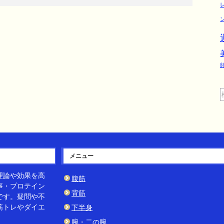
メニュー
理論や効果を高
腹筋
事・プロテイン
背筋
です。疑問や不
筋トレやダイエ
下半身
腕・二の腕