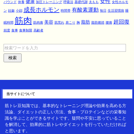
女性
健康
バウンド
休養
加圧トレーニング
呼吸法
基礎代謝
太もも
女性ホルモ
成長ホルモン
有酸素運動
ン
妊娠
小顔
時間帯
毎日
生活習慣病
睡
筋肉
超回復
美容
脂肪
眠時間
筋肉痛
肌荒れ
肩こり
胸
脂肪燃焼
腰痛
頻度
食事
食事制限
高齢者
当サイトについて
筋トレ豆知識では、基本的なトレーニング理論や効果を高める方
法論、ダイエットの正しい方法、食事・プロテインなどの栄養知
識を学ぶことができるサイトです。疑問や不安に思っていること
を解消して、効果的に筋トレやダイエットを行っていただければ
と思います。